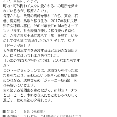
んで、自然に、ふっと。
​町内・町外問わず人々に愛されるこの場所を営ま
れているのが、塚原さんです。
塚原さんは、故郷の高崎を離れてから、東京、石
巻、鹿児島、鳥取と移り住み、2017年秋に長野
県佐久穂町へ移住。その半年後にmikkoをオープ
ンさせます。社会経済が激しく移り変わる時代
に、さまざまな土地に暮らす「旅」を経て、いか
にして佐久穂に"着地"したのか？ そして、なぜ
「ドーナツ屋」？
大学院で日本文学を専攻するほど本好きな
塚原さ
ん。
傍らには
いつも本がありました。
「いまの"あなた"を作ったのは、どんな本たちです
か？」
このトークセッションでは、塚原さんを作った本
たちをたどり、mikkoという場所への想いと情熱
につながる、塚原さんの「ジャーニー(旅路)」を
ひも解いていきます。
赤く染まる浅間山を眺めながら、mikkoドーナツ
とコーヒーと、本好きな人たちとおしゃべりして
過ごす、秋の至福の夕暮れです。
​■ 定員： 8名（先着順）
■ 参加費： 3,000円
（当日現金にてお支払いくださ