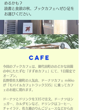
めるかも？
読書と食欲の秋、ブックカフェへぜひ足を
お運びください。
CAFE
今回のブックカフェは、御代田町ののどかな田園
の中にたたずむ「すずめカフェ」にて、1日限定で
オープン。
長野県佐久穂町の人気店、ドーナツカフェ mikko
が「モバイルカフェトラック335」に乗ってカフ
ェのお庭に現れます。
ドーナツとドリンクを335で注文。ドーナツはシ
ュガー、カルダモンなど
、
ドリンクは
コーヒー、
チャイラテ、佐久穂のりんごジュースなど
からお