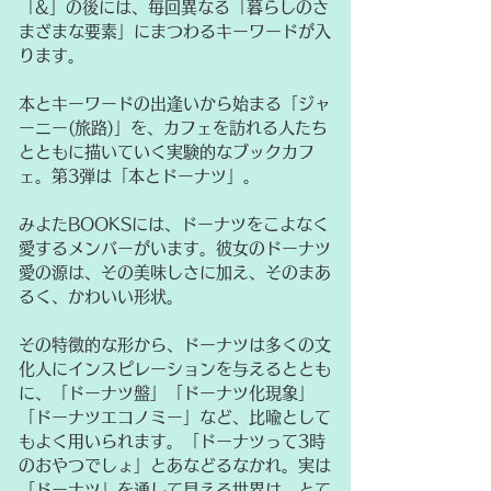
「&」の後には、毎回異なる「暮らしのさ
まざまな要素」にまつわるキーワードが入
ります。
本とキーワードの出逢いから始まる「ジャ
ーニー(旅路)」を、カフェを訪れる人たち
とともに描いていく実験的なブックカフ
ェ。
第3弾は「本とドーナツ」。
みよたBOOKSには、ドーナツをこよなく
愛するメンバーがいます。
彼女のドーナツ
愛の源は、その美味しさに加え、そのまあ
るく、かわいい形状。
その特徴的な形から、ドーナツは多くの文
化人にインスピレーションを与えるととも
に、「ドーナツ盤」「ドーナツ化現象」
「ドーナツエコノミー」など、比喩として
もよく用いられます。「ドーナツって3時
のおやつでしょ」とあなどるなかれ。実は
「ドーナツ」を通して見える世界は、とて