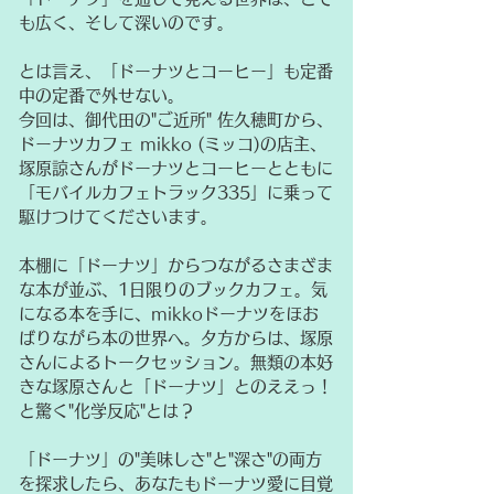
も広く、そして深いのです。
とは言え、「ドーナツとコーヒー」も
定番
中の定番で外せない。
今回は、御代田の"ご近所" 佐久穂町から、
ドーナツカフェ mikko (ミッコ)の店主、
塚原諒さんがドーナツとコーヒーとともに
「モバイルカフェトラック335」に乗って
駆けつけてくださいます。
本棚に
「ドーナツ」からつながるさまざま
な本が並ぶ、1日限りのブックカフェ。気
になる本を手に、mikkoドーナツをほお
ばりながら本の世界へ。夕方からは、塚原
さんによるトークセッション。無類の本好
きな塚原さんと「ドーナツ」とのええっ！
と驚く"化学反応"とは？
「ドーナツ」の"美味しさ"と"深さ"の両方
を探求したら、あなたもドーナツ愛に目覚