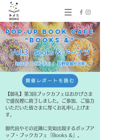
POP-uP Book Cafe
"BOOKS &"
Vol.3 Books & ドーナツ​
2021/10/08 (Fri) | 長野県御代田町
開催レポートを読む
【御礼】第3回ブックカフェはおかげさま
で盛況裡に終了しました。ご参加、ご協力
いただいた皆さまに厚くお礼申し上げま
す。
御代田やその近隣に突如出現するポップア
ップ・ブックカフェ「Books &」。