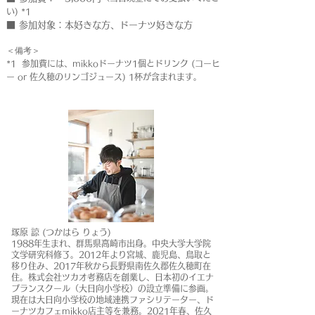
い) *1
■ 参加対象：本好きな方、ドーナツ好きな方
＜備考＞
*1 参加費には、mikkoドーナツ1個とドリンク (コーヒ
ー or 佐久穂のリンゴジュース) 1杯が含まれます。
塚原 諒 (つかはら りょう)
1988年生まれ、群馬県高崎市出身。中央大学大学院
文学研究科修了。2012年より宮城、鹿児島、鳥取と
移り住み、2017年秋から長野県南佐久郡佐久穂町在
住。株式会社ツカオ考務店を創業し、日本初のイエナ
プランスクール（大日向小学校）の設立準備に参画。
現在は大日向小学校の地域連携ファシリテーター、ド
ーナツカフェmikko店主等を兼務。2021年春、佐久